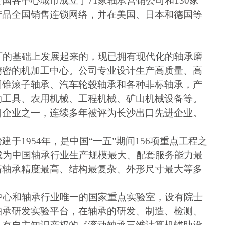
国各中心城市成立了71家轴承营销公司和130家
产品全国销售连锁网络，并在美国、日本和德国等
的基础上发展起来的，现已拥有现代化的轴承磨
精密的机加工中心。
公司专业设计生产高质量、高
圆锥滚子轴承、汽车轮毂轴承和各种非标轴承，产
动工具、农用机械、工程机械、矿山机械设备等。
口企业之一，连续多年被评为长沙出口先进企业。
于1954年，是中国“一五”期间156项重点工程之
成为中国轴承行业生产规模最大、配套服务能力最
着轴承精度最高、结构最复杂、外形尺寸最大等多
心和轴承行业唯一的国家重点实验室，设有院士
轴承研发实验平台，在轴承的研发、制造、检测、