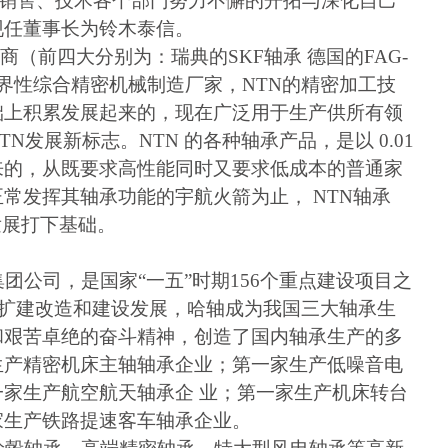
产、销售、技术各个部门努力不懈的开拓与深化自己
现任董事长为铃木泰信。
（前四大分别为：瑞典的SKF轴承 德国的FAG-
）是世界性综合精密机械制造厂家，NTN的精密加工技
础上积累发展起来的，现在广泛用于生产供所有领
发展新标志。NTN 的各种轴承产品，是以 0.01
来的，从既要求高性能同时又要求低成本的普通家
常发挥其轴承功能的宇航火箭为止， NTN轴承
发展打下基础。
公司，是国家“一五”时期156个重点建设项目之
五”的扩建改造和建设发展，哈轴成为我国三大轴承生
和艰苦卓绝的奋斗精神，创造了国内轴承生产的多
生产精密机床主轴轴承企业；第一家生产低噪音电
家生产航空航天轴承企 业；第一家生产机床转台
家生产铁路提速客车轴承企业。