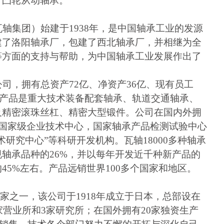
、凸轮从动轴承。
集团）始建于1938年，是中国轴承工业的发源
建了洛阳轴承厂，包建了西北轴承厂，并相继为全
等方面的支持与帮助，为中国轴承工业发展作出了
，拥有总资产72亿、净资产36亿、现有员工
主导产品是重大技术装备配套轴承、轨道交通轴承、
及精密滚珠丝杠、精密大型锻件。公司在国内外拥
有国家级企业技术中心，国家轴承产品检测试验中心
研究中心”等科研开发机构。瓦轴18000多种轴承
轴承品种的26%，并以每年开发近千种新产品的
5%左右。产品远销世界100多个国家和地区。
家之一，该公司于1918年成立于日本，总部设在
家营业所和3家研究所；在国外拥有20家独资生产