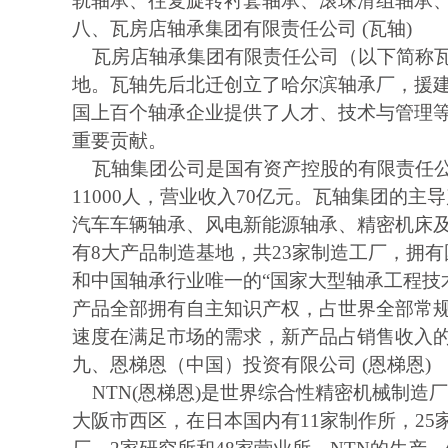
轨轴承、往复旋转衬套轴承、滚珠滑组轴承
八、瓦房店轴承集团有限责任公司 (瓦轴)
瓦房店轴承集团有限责任公司（以下简称瓦轴
地。瓦轴先后北迁创立了哈尔滨轴承厂，援
国上百个轴承企业提供了人才、技术与管理
重要贡献。
瓦轴集团公司是国有资产控股的有限责任公司
11000人，营业收入70亿元。瓦轴集团的
汽车车辆轴承、风电新能源轴承、精密机床
有8大产品制造基地，共23家制造工厂，拥
和中国轴承行业唯一的“国家大型轴承工程技术
产品全部拥有自主知识产权，占世界全部常规
速度在满足市场的需求，新产品占销售收入的4
九、恩梯恩（中国）投资有限公司 (恩梯恩)
NTN(恩梯恩)是世界综合性精密机械制造厂
大阪市西区，在日本国内有11家制作所，25