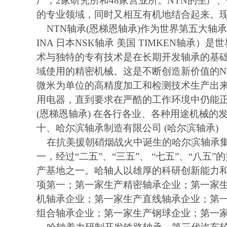
厂，2家研究所和48家营业所。NTN的生
的专业领域，同时又相互有机地结合起来。
NTN轴承(恩梯恩轴承)作为世界第五大轴承商
INA 日本NSK轴承 美国 TIMKEN轴承
术与独特的专有技术是在长期开发轴承的基
域使用的精密机械。这是不断创造新价值的NTN
微米为单位的高精度加工和检测技术生产出
用电器，直到要求在严酷的工作环境中仍能正
(恩梯恩轴承) 在各行各业、各种用途机械的
十、哈尔滨轴承制造有限公司 (哈尔滨轴承)
在抗美援朝硝烟战火中诞生的哈尔滨轴承集团
一，经过“二五”、“三五”、 “七五”、“八
产基地之一。哈轴人以雄厚的科研创新能力
项第一；第一家生产精密轴承企业；第一家
机轴承企业；第一家生产直线轴承企业；第一
组合轴承企业；第一家生产钢球企业；第一