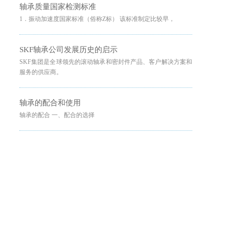
轴承质量国家检测标准
1．振动加速度国家标准（俗称Z标） 该标准制定比较早，
SKF轴承公司发展历史的启示
SKF集团是全球领先的滚动轴承和密封件产品、客户解决方案和
服务的供应商。
轴承的配合和使用
轴承的配合 一、配合的选择