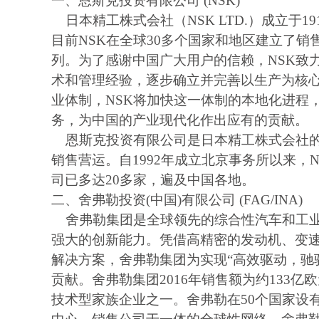
一、恩斯克投资有限公司 (NSK)
日本精工株式会社（NSK LTD.）成立于
目前NSK在全球30多个国家和地区建立了销
列。为了感谢中国广大用户的信赖，NSK致
术和管理经验，逐步确立并完善以生产为核
业体制，NSK将加快这一体制的本地化进程
务，为中国的产业现代化作出应有的贡献。
恩斯克投资有限公司是日本精工株式会社的
销售营运。自1992年成立北京事务所以来，
司已多达20多家，遍及中国各地。
二、舍弗勒投资(中国)有限公司 (FAG/INA)
舍弗勒集团是全球领先的综合性汽车和工业
强大的创新能力。凭借高精密的发动机、变
解决方案，舍弗勒集团为实现“高效驱动，驰骋未来”（m
贡献。舍弗勒集团2016年销售额为约133亿
技术型家族企业之一。舍弗勒在50个国家设