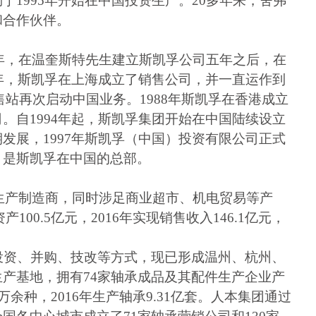
于1995年开始在中国投资生产。20多年来，舍弗
和合作伙伴。
年，在温奎斯特先生建立斯凯孚公司五年之后，在
6年，斯凯孚在上海成立了销售公司，并一直运作到
售站再次启动中国业务。1988年斯凯孚在香港成立
。自1994年起，斯凯孚集团开始在中国陆续设立
发展，1997年斯凯孚（中国）投资有限公司正式
，是斯凯孚在中国的总部。
生产制造商，同时涉足商业超市、机电贸易等产
100.5亿元，2016年实现销售收入146.1亿元，
资、并购、技改等方式，现已形成温州、杭州、
产基地，拥有74家轴承成品及其配件生产企业产
万余种，2016年生产轴承9.31亿套。
人本集团通过