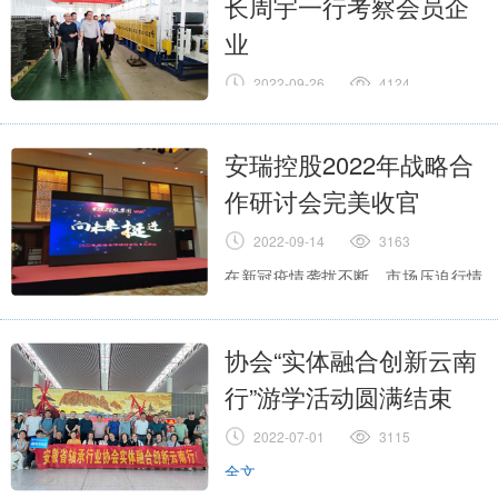
长周宇一行考察会员企
业
2022-09-26
4124
全文
安瑞控股2022年战略合
作研讨会完美收官
2022-09-14
3163
在新冠疫情袭扰不断、市场压迫行情
下行之际，为巩固供应链企业友谊，
进一步夯实合作基础，
全文
协会“实体融合创新云南
行”游学活动圆满结束
2022-07-01
3115
全文