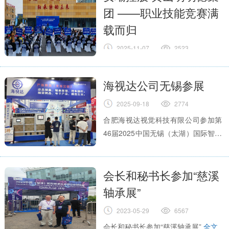
团 ——职业技能竞赛满
载而归
2025-11-07
2523
2025年10月29日至31日，由安徽省
总工会主办、中国轴承工业协会和安
海视达公司无锡参展
徽省轴承行业协会指导、支持，宿州
市总工会与灵璧县人民政府等联合承
2025-09-18
2774
办的安徽省轴承产业职业技能竞赛暨
合肥海视达视觉科技有限公司参加第
长三角轴承产业技能邀请赛在宿州市
46届2025中国无锡（太湖）国际智能
灵璧县轴承产业园隆重举行。
全文
工业装备产业博览会
全文
会长和秘书长参加“慈溪
轴承展”
2023-05-29
6567
会长和秘书长参加“慈溪轴承展”
全文